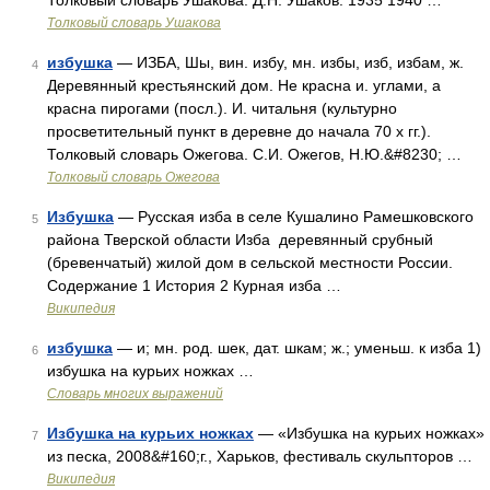
Толковый словарь Ушакова. Д.Н. Ушаков. 1935 1940 …
Толковый словарь Ушакова
избушка
— ИЗБА, Шы, вин. избу, мн. избы, изб, избам, ж.
4
Деревянный крестьянский дом. Не красна и. углами, а
красна пирогами (посл.). И. читальня (культурно
просветительный пункт в деревне до начала 70 х гг.).
Толковый словарь Ожегова. С.И. Ожегов, Н.Ю.&#8230; …
Толковый словарь Ожегова
Избушка
— Русская изба в селе Кушалино Рамешковского
5
района Тверской области Изба деревянный срубный
(бревенчатый) жилой дом в сельской местности России.
Содержание 1 История 2 Курная изба …
Википедия
избушка
— и; мн. род. шек, дат. шкам; ж.; уменьш. к изба 1)
6
избушка на курьих ножках …
Словарь многих выражений
Избушка на курьих ножках
— «Избушка на курьих ножках»
7
из песка, 2008&#160;г., Харьков, фестиваль скульпторов …
Википедия