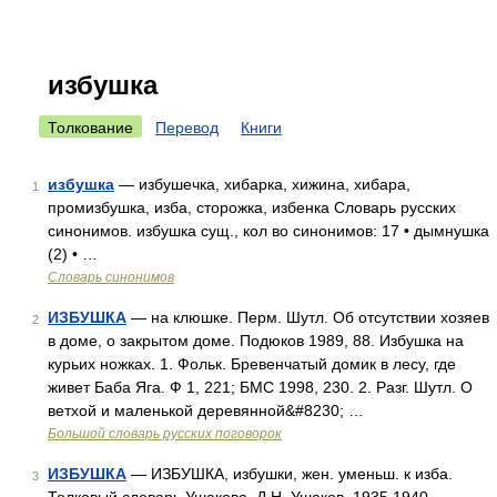
избушка
Толкование
Перевод
Книги
избушка
— избушечка, хибарка, хижина, хибара,
1
промизбушка, изба, сторожка, избенка Словарь русских
синонимов. избушка сущ., кол во синонимов: 17 • дымнушка
(2) • …
Словарь синонимов
ИЗБУШКА
— на клюшке. Перм. Шутл. Об отсутствии хозяев
2
в доме, о закрытом доме. Подюков 1989, 88. Избушка на
курьих ножках. 1. Фольк. Бревенчатый домик в лесу, где
живет Баба Яга. Ф 1, 221; БМС 1998, 230. 2. Разг. Шутл. О
ветхой и маленькой деревянной&#8230; …
Большой словарь русских поговорок
ИЗБУШКА
— ИЗБУШКА, избушки, жен. уменьш. к изба.
3