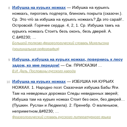
Избушка на курьих ножках
— Избушка на курьихъ
8
ножкахъ, пирогомъ подперта, блиномъ покрыта (сказочн.).
Ср. Это что̀ за избушка на курьихъ ножкахъ? Да это сарай!..
Островскій. Горячее сердце. 4, 2, 1. Ср. Избушка тамъ на
курьихъ ножкахъ Стоитъ безъ оконъ, безъ дверей. А.
С.&#8230; …
Большой толково-фразеологический словарь Михельсона
(оригинальная орфография)
Избушка, избушка на курьих ножках, повернись к лесу
9
задом, ко мне передом!
— См. ПРИСКАЗКИ …
В.И. Даль. Пословицы русского народа
Избушка на курьих ножках
— ИЗБУШКА НА КУРЬИХ
10
НОЖКАХ. 1. Народно поэт. Сказочная избушка Бабы Яги.
Там на неведомых дорожках Следы невиданных зверей;
Избушка там на курьих ножках Стоит без окон, без дверей…
(Пушкин. Руслан и Людмила). 2. Пренебр. О маленьком,
неприметном,&#8230; …
Фразеологический словарь русского литературного языка